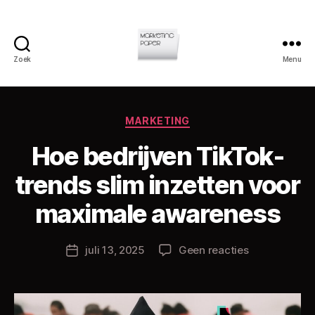
Zoek
Menu
Marketingpa
Categorieën
MARKETING
Hoe bedrijven TikTok-
trends slim inzetten voor
D
o
maximale awareness
o
r
Berichtauteur
op
juli 13, 2025
Geen reacties
C
Berichtdatum
Hoe
h
bedrijven
ri
TikTok-
s
trends