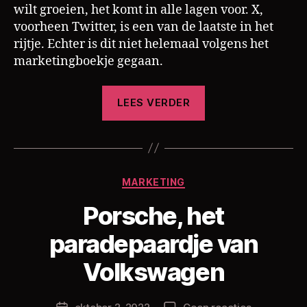
wilt groeien, het komt in alle lagen voor. X,
voorheen Twitter, is een van de laatste in het
rijtje. Echter is dit niet helemaal volgens het
marketingboekje gegaan.
“Rebranding;
LEES VERDER
X
laat
zien
hoe
Categorieën
MARKETING
het
niet
Porsche, het
moet”
paradepaardje van
D
o
Volkswagen
o
r
Berichtauteur
op