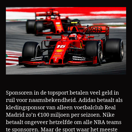
ondanks
L
ban
a
nog
m
steeds
aanwezig
in
de
Formule
1
Sponsoren in de topsport betalen veel geld in
ruil voor naamsbekendheid. Adidas betaalt als
kledingsponsor van alleen voetbalclub Real
Madrid zo’n €100 miljoen per seizoen. Nike
betaalt ongeveer hetzelfde om alle NBA teams
te sponsoren. Maar de sport waar het meeste