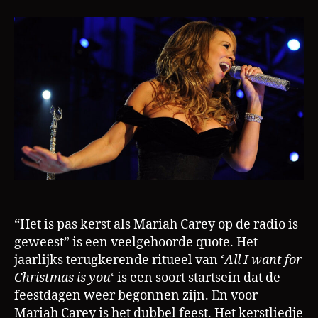
een
L
ware
a
cashcow
m
“Het is pas kerst als Mariah Carey op de radio is
geweest” is een veelgehoorde quote. Het
jaarlijks terugkerende ritueel van ‘
All I want for
Christmas is you
‘ is een soort startsein dat de
feestdagen weer begonnen zijn. En voor
Mariah Carey is het dubbel feest. Het kerstliedje