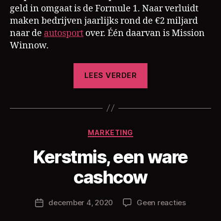
geld in omgaat is de Formule 1. Naar verluidt
maken bedrijven jaarlijks rond de €2 miljard
naar de
autosport
over. Één daarvan is Mission
Winnow.
“Marlboro
LEES VERDER
ondanks
ban
nog
steeds
Categorieën
MARKETING
aanwezig
D
in
Kerstmis, een ware
o
de
o
cashcow
Formule
r
C
1”
h
Berichtauteur
op
december 4, 2020
Geen reacties
Berichtdatum
ri
Kerstmis,
s