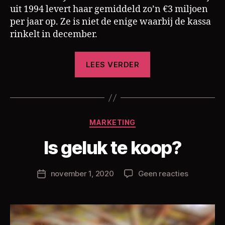
uit 1994 levert haar gemiddeld zo’n €3 miljoen
per jaar op. Ze is niet de enige waarbij de kassa
rinkelt in december.
“Kerstmis,
LEES VERDER
een
ware
cashcow”
D
Categorieën
MARKETING
o
o
Is geluk te koop?
r
C
h
Berichtauteur
op
november 1, 2020
Geen reacties
Berichtdatum
ri
Is
s
geluk
L
te
a
koop?
m