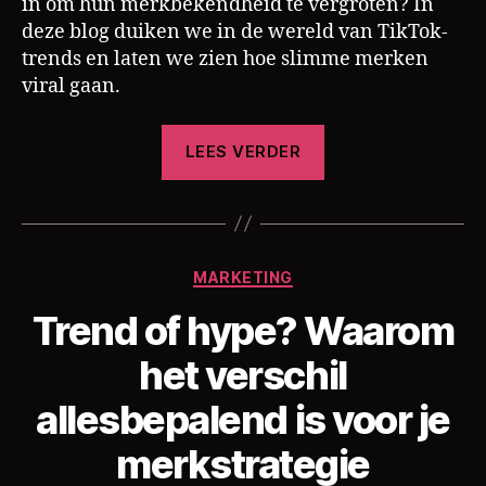
in om hun merkbekendheid te vergroten? In
deze blog duiken we in de wereld van TikTok-
trends en laten we zien hoe slimme merken
viral gaan.
“Hoe
LEES VERDER
bedrijven
TikTok-
trends
slim
Categorieën
MARKETING
inzetten
voor
Trend of hype? Waarom
maximale
het verschil
awareness”
allesbepalend is voor je
D
o
merkstrategie
o