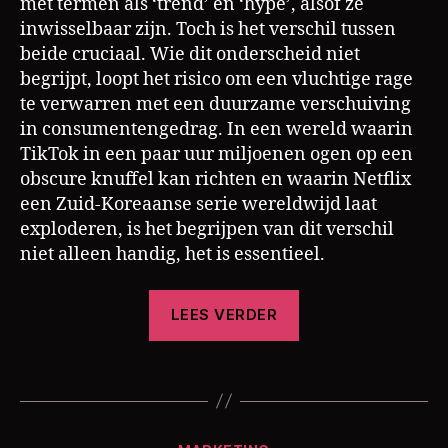
met termen als ‘trend’ en ‘hype’, alsof ze
inwisselbaar zijn. Toch is het verschil tussen
beide cruciaal. Wie dit onderscheid niet
begrijpt, loopt het risico om een vluchtige rage
te verwarren met een duurzame verschuiving
in consumentengedrag. In een wereld waarin
TikTok in een paar uur miljoenen ogen op een
obscure knuffel kan richten en waarin Netflix
een Zuid-Koreaanse serie wereldwijd laat
exploderen, is het begrijpen van dit verschil
niet alleen handig, het is essentieel.
“Trend
m
LEES VERDER
a
of
rk
hype?
e
Tags
Waarom
ti
het
n
verschil
g
Categorieën