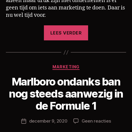
alleen maar druk zijn met ondernemen is er
geen tijd om iets aan marketing te doen. Daar is
nu wel tijd voor.
“Ik
LEES VERDER
heb
een
boek
geschreven!”
Categorieën
MARKETING
Marlboro ondanks ban
D
nog steeds aanwezig in
o
o
de Formule 1
r
C
h
Berichtauteur
op
december 9, 2020
Geen reacties
Berichtdatum
ri
Marlboro
s