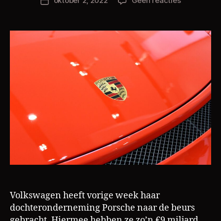
oktober 2, 2022
Geen reacties
C
Berichtdatum
Porsche,
h
het
ri
paradepaar
s
van
Volkswage
Volkswagen heeft vorige week haar
dochteronderneming Porsche naar de beurs
gebracht. Hiermee hebben ze zo’n €9 miljard