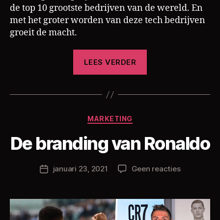
de top 10 grootste bedrijven van de wereld. En
met het groter worden van deze tech bedrijven
groeit de macht.
“Is
LEES VERDER
de
macht
van
tech
D
Categorieën
MARKETING
o
bedrijven
o
te
De branding van Ronaldo
r
groot?”
C
h
Berichtauteur
op
januari 23, 2021
Geen reacties
Berichtdatum
ri
De
s
branding
L
van
a
Ronaldo
m