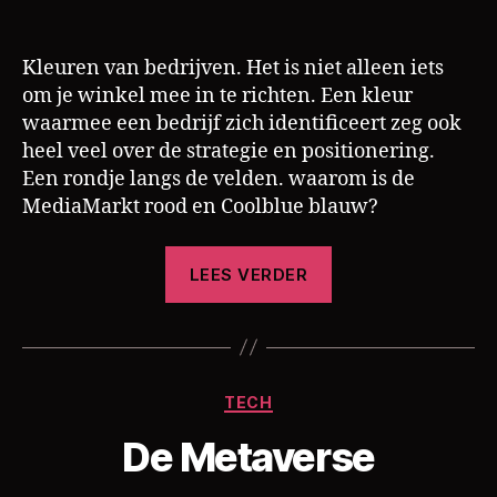
Kleuren van bedrijven. Het is niet alleen iets
om je winkel mee in te richten. Een kleur
waarmee een bedrijf zich identificeert zeg ook
heel veel over de strategie en positionering.
Een rondje langs de velden. waarom is de
MediaMarkt rood en Coolblue blauw?
“Waarom
LEES VERDER
is
MediaMarkt
rood
en
D
Categorieën
TECH
o
Coolblue
o
blauw?”
De Metaverse
r
C