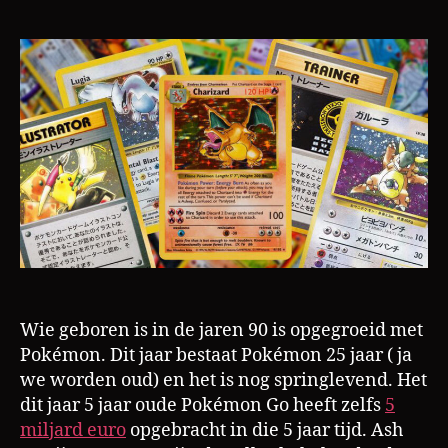
s
slimme
L
marketing
a
Pokémon
m
groot
heeft
gemaakt
Wie geboren is in de jaren 90 is opgegroeid met
Pokémon. Dit jaar bestaat Pokémon 25 jaar ( ja
we worden oud) en het is nog springlevend. Het
dit jaar 5 jaar oude Pokémon Go heeft zelfs
5
miljard euro
opgebracht in die 5 jaar tijd. Ash