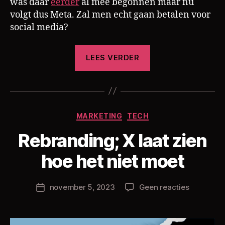
was daar
eerder
al mee begonnen maar nu
volgt dus Meta. Zal men echt gaan betalen voor
social media?
“Betaal
LEES VERDER
je
liever
met
data
Categorieën
MARKETING
TECH
of
met
Rebranding; X laat zien
D
geld?”
o
hoe het niet moet
o
r
Berichtauteur
op
november 5, 2023
Geen reacties
C
Berichtdatum
Rebrandin
h
X
ri
laat
s