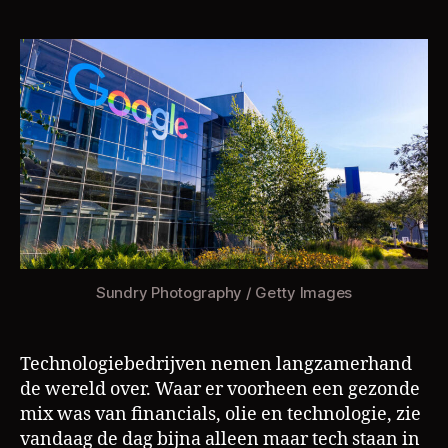
s
de
L
macht
a
van
m
tech
bedrijven
te
groot?
Sundry Photography / Getty Images
Technologiebedrijven nemen langzamerhand
de wereld over. Waar er voorheen een gezonde
mix was van financials, olie en technologie, zie
vandaag de dag bijna alleen maar tech staan in