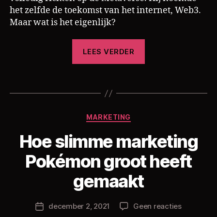
t
het zelfde de toekomst van het internet, Web3.
o
,
Maar wat is het eigenlijk?
m
e
“De
t
LEES VERDER
a
Metaverse”
v
e
Tags
rs
e
,
t
Categorieën
MARKETING
e
c
Hoe slimme marketing
h
D
n
Pokémon groot heeft
o
ol
o
o
gemaakt
r
gi
C
e
h
Berichtauteur
op
december 2, 2021
Geen reacties
Berichtdatum
ri
Hoe