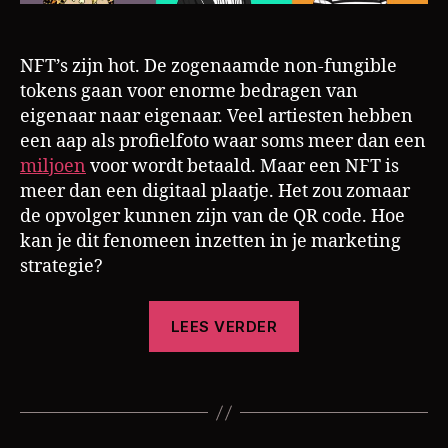
a
y
c
,
NFT’s zijn hot. De zogenaamde non-fungible
b
tokens gaan voor enorme bedragen van
o
eigenaar naar eigenaar. Veel artiesten hebben
r
een aap als profielfoto waar soms meer dan een
e
miljoen
voor wordt betaald. Maar een NFT is
d
meer dan een digitaal plaatje. Het zou zomaar
a
de opvolger kunnen zijn van de QR code. Hoe
p
kan je dit fenomeen inzetten in je marketing
e
,
m
strategie?
a
rk
“Is
LEES VERDER
e
de
ti
NFT
n
Tags
de
g
,
m
nieuwe
e