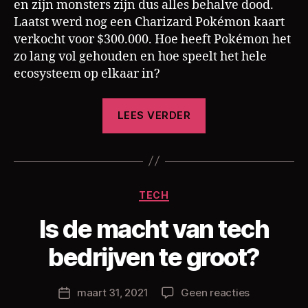
en zijn monsters zijn dus alles behalve dood.
Laatst werd nog een Charizard Pokémon kaart
verkocht voor $300.000. Hoe heeft Pokémon het
zo lang vol gehouden en hoe speelt het hele
ecosysteem op elkaar in?
“Hoe
LEES VERDER
slimme
marketing
Pokémon
groot
Categorieën
TECH
heeft
D
gemaakt”
Is de macht van tech
o
o
bedrijven te groot?
r
C
h
Berichtauteur
op
maart 31, 2021
Geen reacties
Berichtdatum
ri
Is