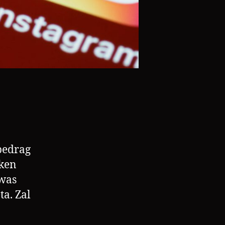
bedrag
aken
 was
a. Zal