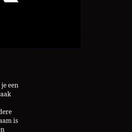
 je een
vaak
dere
aam is
en