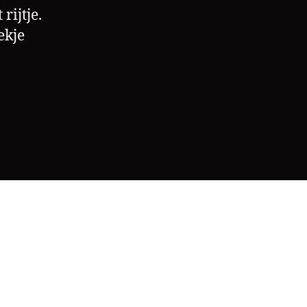
rijtje.
ekje
s