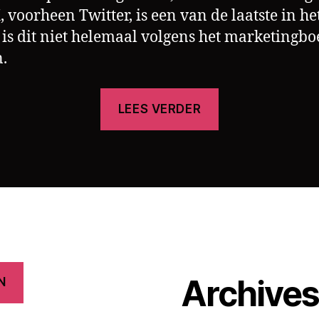
, voorheen Twitter, is een van de laatste in het 
 is dit niet helemaal volgens het marketingbo
.
“Rebranding;
LEES VERDER
X
laat
zien
hoe
het
niet
moet”
Archive
N