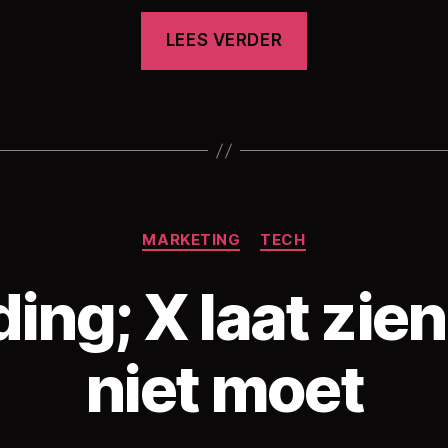
“Betaal
LEES VERDER
je
liever
met
data
of
met
Categorieën
geld?”
MARKETING
TECH
ing; X laat zien
niet moet
D
o
o
r