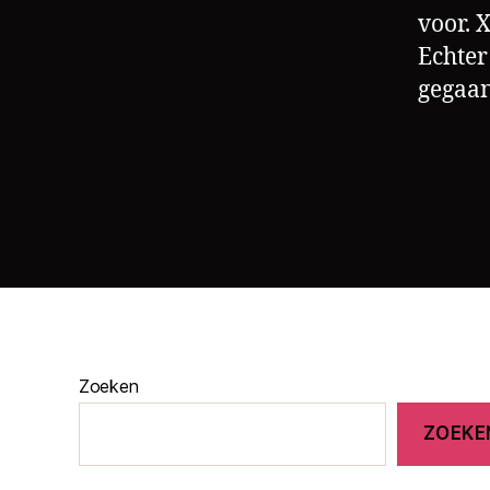
voor. X
Echter
gegaan
Zoeken
ZOEKE