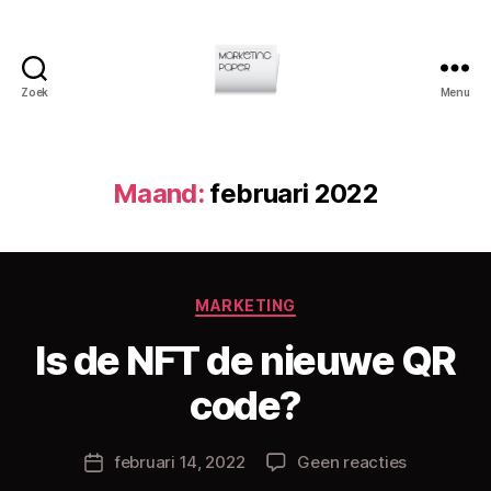
Zoek
Menu
Marketingpaper
Maand:
februari 2022
Categorieën
MARKETING
Is de NFT de nieuwe QR
D
o
code?
o
r
Berichtauteur
op
februari 14, 2022
Geen reacties
C
Berichtdatum
Is
h