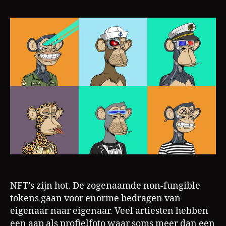
de
ri
NFT
s
de
nieuwe
QR
code?
b
a
y
c
,
NFT’s zijn hot. De zogenaamde non-fungible
b
tokens gaan voor enorme bedragen van
o
eigenaar naar eigenaar. Veel artiesten hebben
r
een aap als profielfoto waar soms meer dan een