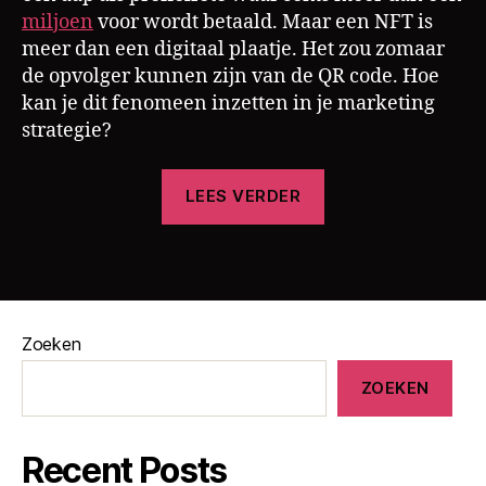
e
miljoen
voor wordt betaald. Maar een NFT is
d
meer dan een digitaal plaatje. Het zou zomaar
a
de opvolger kunnen zijn van de QR code. Hoe
p
kan je dit fenomeen inzetten in je marketing
e
,
m
strategie?
a
rk
“Is
LEES VERDER
e
de
ti
NFT
n
Tags
de
g
,
m
nieuwe
e
QR
t
Zoeken
code?”
a
ZOEKEN
v
e
rs
Recent Posts
e
,
N