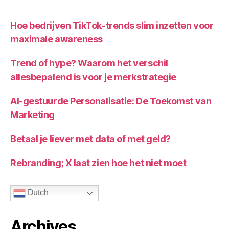
F
T
,
Hoe bedrijven TikTok-trends slim inzetten voor
Q
maximale awareness
R
c
Trend of hype? Waarom het verschil
o
allesbepalend is voor je merkstrategie
d
e
AI-gestuurde Personalisatie: De Toekomst van
Marketing
Betaal je liever met data of met geld?
Rebranding; X laat zien hoe het niet moet
Dutch
Archives