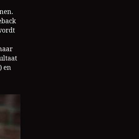
enen.
eback
wordt
 naar
ultaat
) en