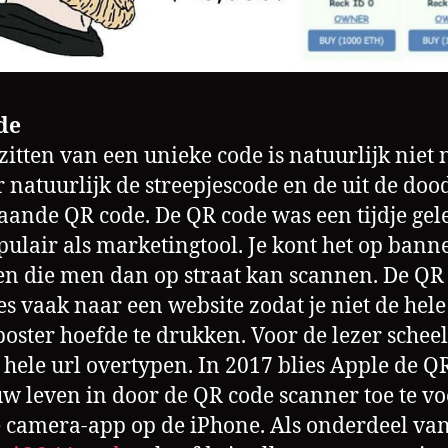
de
zitten van een unieke code is natuurlijk niet 
er natuurlijk de streepjescode en de uit de doo
aande QR code. De QR code was een tijdje ge
pulair als marketingtool. Je kont het op bann
n die men dan op straat kan scannen. De QR
s vaak naar een website zodat je niet de hele
poster hoefde te drukken. Voor de lezer schee
 hele url overtypen. In 2017 blies Apple de Q
uw leven in door de QR code scanner toe te v
 camera-app op de iPhone. Als onderdeel va