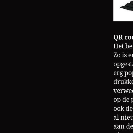
QR co
Het be
Zo is 
opgest
erg po
drukke
verwee
op de 
ook de
al nie
aan de