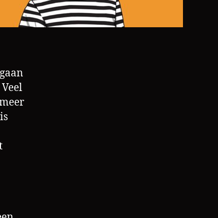
 gaan
 Veel
 meer
is
t
een