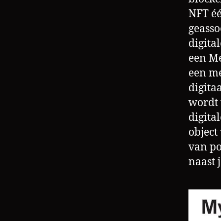
NFT éé
geasso
digita
een Me
een me
digita
wordt 
digita
object
van po
naast 