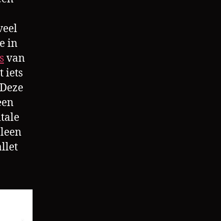
veel
e in
s
van
 iets
 Deze
een
itale
lleen
llet