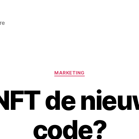
re
Categorieën
MARKETING
 NFT de nie
code?
D
o