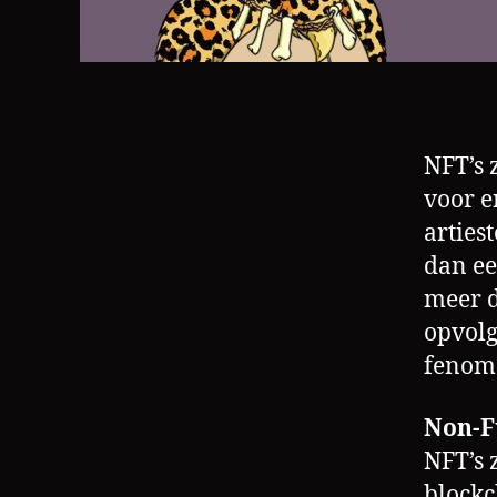
NFT’s 
voor e
arties
dan e
meer d
opvolg
fenome
Non-F
NFT’s 
blockc