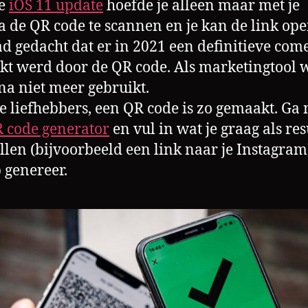
e
iOS 11 update
hoefde je alleen maar met je
 de QR code te scannen en je kan de link op
d gedacht dat er in 2021 een definitieve com
t werd door de QR code. Als marketingtool 
jna niet meer gebruikt.
e liefhebbers, een QR code is zo gemaakt. Ga
 code generator
en vul in wat je graag als res
llen (bijvoorbeeld een link naar je Instagram
p genereer.