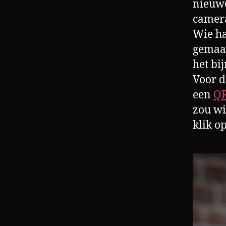
nieuw
camera
Wie ha
gemaak
het bi
Voor d
een
QR
zou wi
klik o