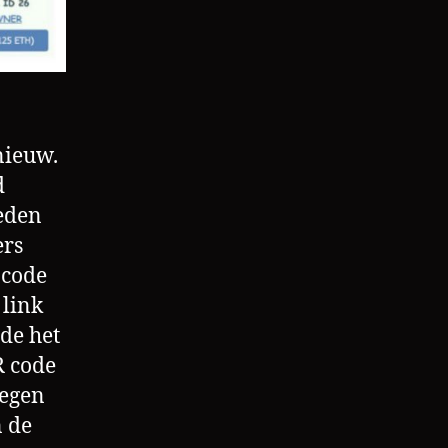
nieuw.
d
leden
ers
 code
 link
lde het
R code
oegen
n de