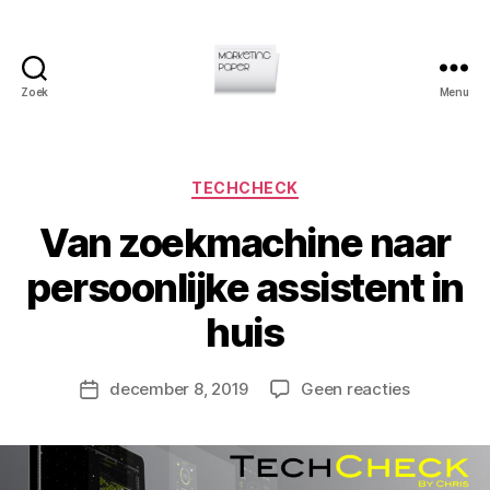
Zoek
Menu
Marketingpaper
Categorieën
TECHCHECK
Van zoekmachine naar
D
persoonlijke assistent in
o
o
huis
r
C
h
Berichtauteur
op
december 8, 2019
Geen reacties
Berichtdatum
ri
Van
s
zoekmach
L
naar
a
persoonlij