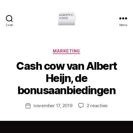
Zoek
Menu
Marketingpaper
Categorieën
MARKETING
Cash cow van Albert
D
Heijn, de
o
o
bonusaanbiedingen
r
C
h
Berichtauteur
op
november 17, 2019
2 reacties
Berichtdatum
ri
Cash
s
cow
L
van
a
Albert