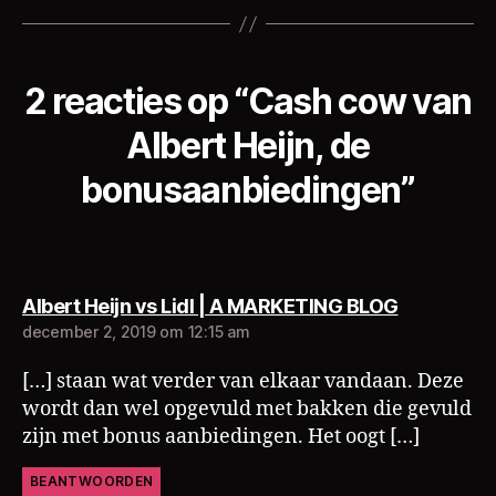
n
,
c
o
-
2 reacties op “Cash cow van
m
a
Albert Heijn, de
rk
e
bonusaanbiedingen”
ti
n
g
zegt:
Albert Heijn vs Lidl | A MARKETING BLOG
december 2, 2019 om 12:15 am
[…] staan wat verder van elkaar vandaan. Deze
wordt dan wel opgevuld met bakken die gevuld
zijn met bonus aanbiedingen. Het oogt […]
BEANTWOORDEN