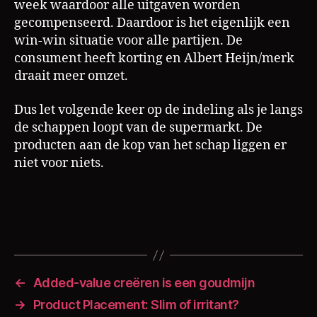
week waardoor alle uitgaven worden
e
gecompenseerd. Daardoor is het eigenlijk een
rt
win-win situatie voor alle partijen. De
H
ei
consument heeft korting en Albert Heijn/merk
jn
draait meer omzet.
,
B
Dus let volgende keer op de indeling als je langs
o
de schappen loopt van de supermarkt. De
n
producten aan de kop van het schap liggen er
u
niet voor niets.
s
a
a
n
bi
Tags
e
di
n
←
Added-value creëren is een goudmijn
g
→
Product Placement: Slim of irritant?
e