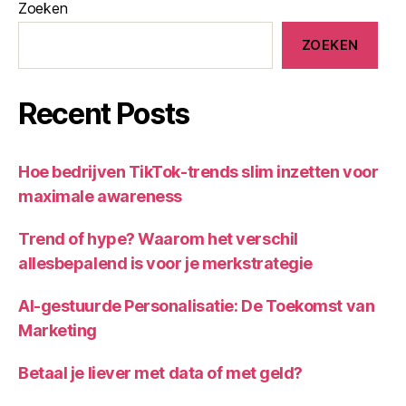
Zoeken
een
missie
ZOEKEN
(deel
2)”
Recent Posts
Hoe bedrijven TikTok-trends slim inzetten voor
maximale awareness
Trend of hype? Waarom het verschil
allesbepalend is voor je merkstrategie
AI-gestuurde Personalisatie: De Toekomst van
Marketing
Betaal je liever met data of met geld?