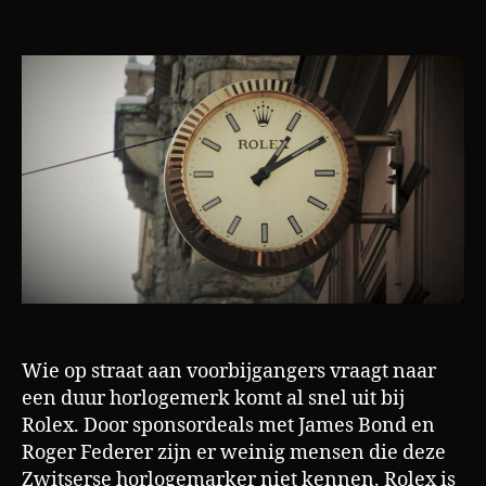
ri
Hoe
s
Rolex
L
door
a
hun
m
productiep
de
prijzen
opdrijft
Wie op straat aan voorbijgangers vraagt naar
een duur horlogemerk komt al snel uit bij
Rolex. Door sponsordeals met James Bond en
Roger Federer zijn er weinig mensen die deze
Zwitserse horlogemarker niet kennen. Rolex is