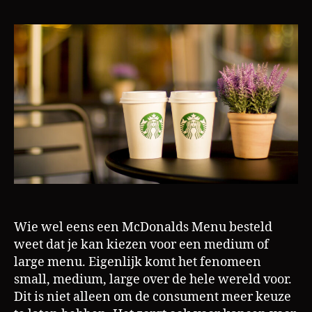
s
doormidde
L
van
a
het
m
decoy
effect
Wie wel eens een McDonalds Menu besteld
weet dat je kan kiezen voor een medium of
large menu. Eigenlijk komt het fenomeen
small, medium, large over de hele wereld voor.
Dit is niet alleen om de consument meer keuze