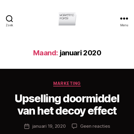
Zoek
Menu
Marketingpaper
Maand:
januari 2020
Categorieën
MARKETING
D
Upselling doormiddel
o
o
van het decoy effect
r
C
h
Berichtauteur
op
januari 19, 2020
Geen reacties
Berichtdatum
ri
Upselling