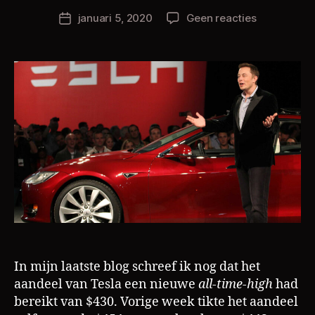
h
Berichtauteur
op
januari 5, 2020
Geen reacties
Berichtdatum
ri
Elon
s
Musk;
L
Serial
a
Entreprene
m
met
een
missie
(deel
2)
In mijn laatste blog schreef ik nog dat het
aandeel van Tesla een nieuwe
all-time-high
had
bereikt van $430. Vorige week tikte het aandeel