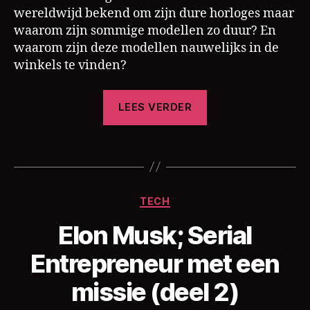
wereldwijd bekend om zijn dure horloges maar
waarom zijn sommige modellen zo duur? En
waarom zijn deze modellen nauwelijks in de
h
winkels te vinden?
o
rl
“Hoe
LEES VERDER
o
Rolex
g
door
e
Tags
hun
,
r
productieproces
o
de
Categorieën
l
TECH
prijzen
e
Elon Musk; Serial
opdrijft”
x
D
Entrepreneur met een
o
o
missie (deel 2)
r
C