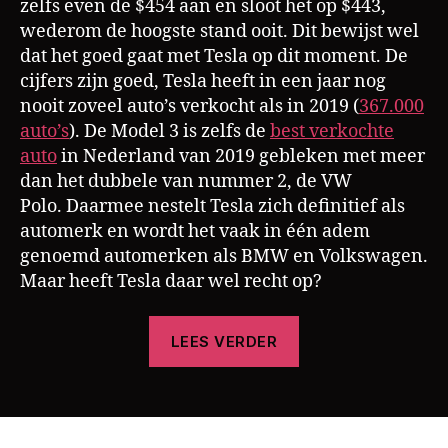
zelfs even de $454 aan en sloot het op $443,
wederom de hoogste stand ooit. Dit bewijst wel
dat het goed gaat met Tesla op dit moment. De
cijfers zijn goed, Tesla heeft in een jaar nog
nooit zoveel auto’s verkocht als in 2019 (
367.000
auto’s
). De Model 3 is zelfs de
best verkochte
auto
in Nederland van 2019 gebleken met meer
dan het dubbele van nummer 2, de VW
Polo. Daarmee nestelt Tesla zich definitief als
automerk en wordt het vaak in één adem
genoemd automerken als BMW en Volkswagen.
Maar heeft Tesla daar wel recht op?
“Elon
LEES VERDER
Musk;
Serial
Entrepreneur
met