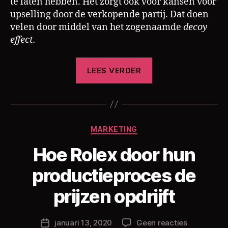
te laten hebben. Het zorgt ook voor kansen voor
upselling door de verkopende partij. Dat doen
velen door middel van het zogenaamde
decoy
effect.
“Upselling
LEES VERDER
doormiddel
van
het
decoy
Categorieën
MARKETING
effect”
Hoe Rolex door hun
D
productieproces de
o
o
prijzen opdrijft
r
C
h
Berichtauteur
op
januari 13, 2020
Geen reacties
Berichtdatum