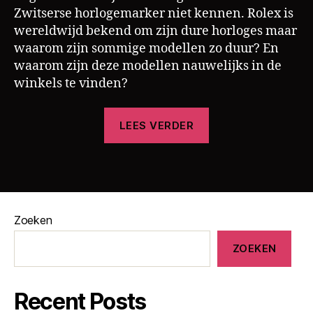
Zwitserse horlogemarker niet kennen. Rolex is
wereldwijd bekend om zijn dure horloges maar
waarom zijn sommige modellen zo duur? En
waarom zijn deze modellen nauwelijks in de
h
winkels te vinden?
o
rl
“Hoe
LEES VERDER
o
Rolex
g
door
e
Tags
hun
,
r
productieproces
o
de
l
Zoeken
prijzen
e
opdrijft”
ZOEKEN
x
Recent Posts