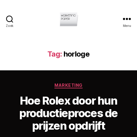
Zoek
Menu
Marketingpaper
Tag:
horloge
Categorieën
MARKETING
Hoe Rolex door hun
D
productieproces de
o
o
prijzen opdrijft
r
C