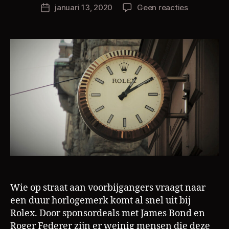
h
Berichtauteur
op
januari 13, 2020
Geen reacties
Berichtdatum
ri
Hoe
s
Rolex
L
door
a
hun
m
productiep
de
prijzen
opdrijft
Wie op straat aan voorbijgangers vraagt naar
een duur horlogemerk komt al snel uit bij
Rolex. Door sponsordeals met James Bond en
Roger Federer zijn er weinig mensen die deze