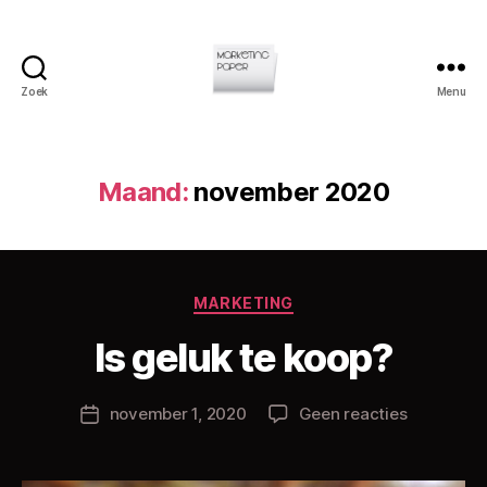
Zoek
Menu
Marketingpaper
Maand:
november 2020
D
Categorieën
MARKETING
o
o
Is geluk te koop?
r
C
h
Berichtauteur
op
november 1, 2020
Geen reacties
Berichtdatum
ri
Is
s
geluk
L
te