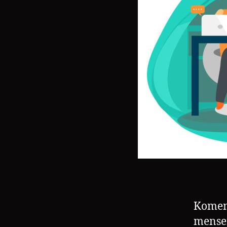
Komend
mensen