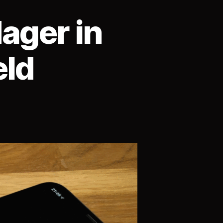
ager in
eld