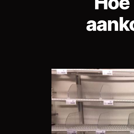
Hoe 
aank