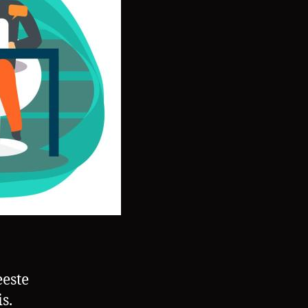
este
s.