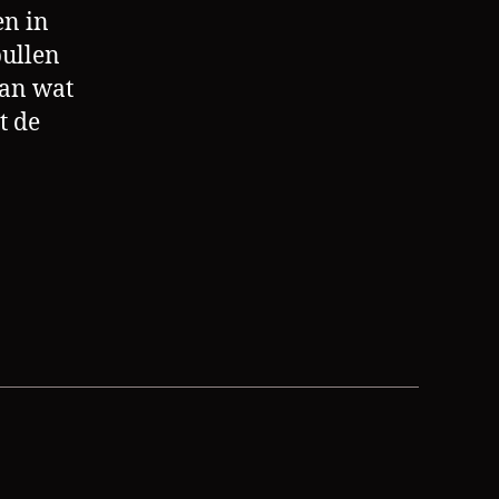
en in
pullen
van wat
t de
ag