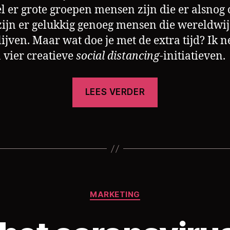
 er grote groepen mensen zijn die er alsnog 
zijn er gelukkig genoeg mensen die wereldwi
lijven. Maar wat doe je met de extra tijd? Ik 
 vier creatieve
social distancing
-initiatieven.
“Social
LEES VERDER
distancing
zorgt
voor
creativiteit
[4
initiatieven]”
Categorieën
MARKETING