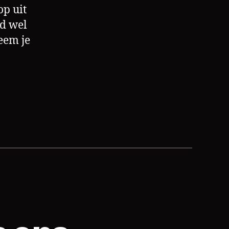
op uit
jd wel
neem je