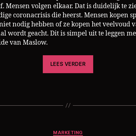
f. Mensen volgen elkaar. Dat is duidelijk te zi
dige coronacrisis die heerst. Mensen kopen s
 niet nodig hebben of ze kopen het veelvoud 
l wordt geacht. Dit is simpel uit te leggen me
ide van Maslow.
“Hoe
LEES VERDER
het
coronavirus
ons
aankoopgedr
verandert”
Categorieën
MARKETING