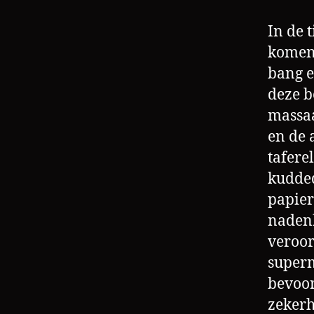
In de 
komen 
bang e
deze b
massaa
en de 
tafere
kudded
papier
nadenk
veroor
superm
bevoor
zekerh