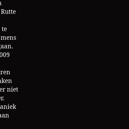
n
 Rutte
 te
e-mens
gaan.
2009
aren
inken
er niet
r.
paniek
 aan