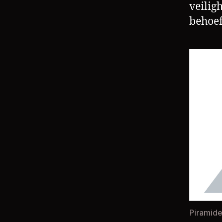
veilig
behoef
Piramide