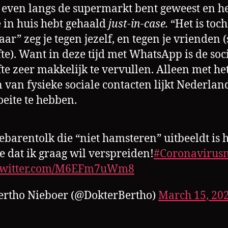
h even langs de supermarkt bent geweest en h
 in huis hebt gehaald
just-in-case.
“Het is toc
ar” zeg je tegen jezelf, en tegen je vrienden (
te). Want in deze tijd met WhatsApp is de soc
te zeer makkelijk te vervullen. Alleen met he
 van fysieke sociale contacten lijkt Nederlan
eite te hebben.
ebarentolk die “niet hamsteren” uitbeeldt is 
e dat ik graag wil verspreiden!
#Coronavirusn
.twitter.com/M6EFm7uWm8
ertho Nieboer (@DokterBertho)
March 15, 20