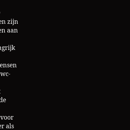
9
n zijn
oen aan
ngrijk
mensen
 wc-
t
 de
 voor
r als