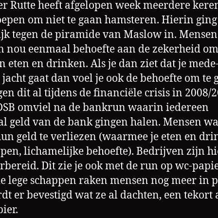
r Rutte heeft afgelopen week meerdere kere
epen om niet te gaan hamsteren. Hierin ging
ijk tegen de piramide van Maslow in. Mensen
 nou eenmaal behoefte aan de zekerheid om
 eten en drinken. Als je dan ziet dat je med
 jacht gaat dan voel je ook de behoefte om te 
en dit al tijdens de financiële crisis in 2008/
SB omviel na de bankrun waarin iedereen
l geld van de bank gingen halen. Mensen w
un geld te verliezen (waarmee je eten en dr
pen, lichamelijke behoefte). Bedrijven zijn hi
rbereid. Dit zie je ook met de run op wc-papie
e lege schappen raken mensen nog meer in 
dt er bevestigd wat ze al dachten, een tekort
ier.