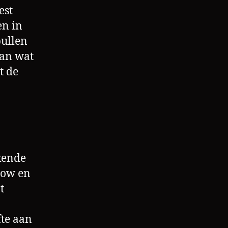
est
en in
pullen
van wat
t de
kende
low en
t
te aan