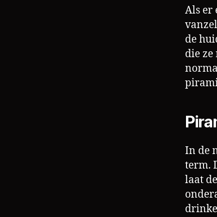
Als er
vanzel
de hui
die ze
normaa
piram
Pira
In de 
term. 
laat d
ondera
drinke