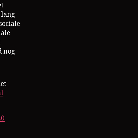
et
h lang
sociale
iale
t
d nog
het
l
20