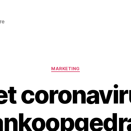
re
Categorieën
MARKETING
et coronavir
ankoopgedr