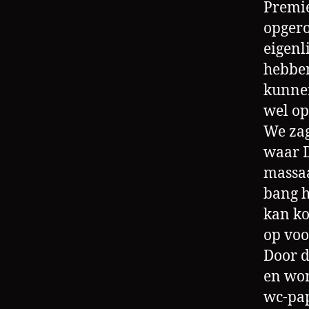
Premie
opgero
eigenl
hebben
kunnen
wel op
We zag
waar D
massaa
bang h
kan ko
op voo
Door d
en wor
wc-pap