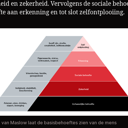
heid en zekerheid. Vervolgens de sociale behoe
te aan erkenning en tot slot zelfontplooiing.
 van Maslow laat de basisbehoeftes zien van de mens