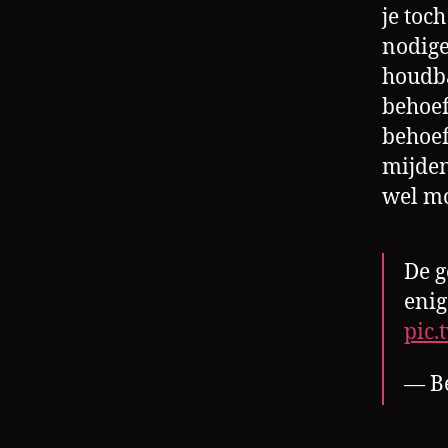
je toc
nodige
houdba
behoef
behoef
mijden
wel mo
De g
enig
pic
— B