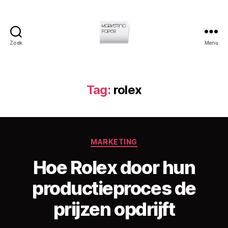
Zoek
Menu
Marketingpaper
Tag:
rolex
Categorieën
MARKETING
Hoe Rolex door hun
D
productieproces de
o
o
prijzen opdrijft
r
C