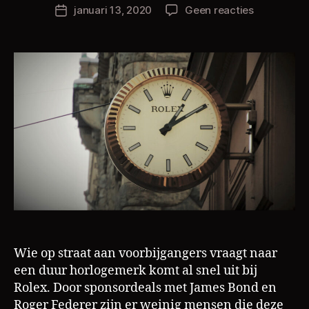
h
Berichtauteur
op
januari 13, 2020
Geen reacties
Berichtdatum
ri
Hoe
s
Rolex
L
door
a
hun
m
productiep
de
prijzen
opdrijft
Wie op straat aan voorbijgangers vraagt naar
een duur horlogemerk komt al snel uit bij
Rolex. Door sponsordeals met James Bond en
Roger Federer zijn er weinig mensen die deze