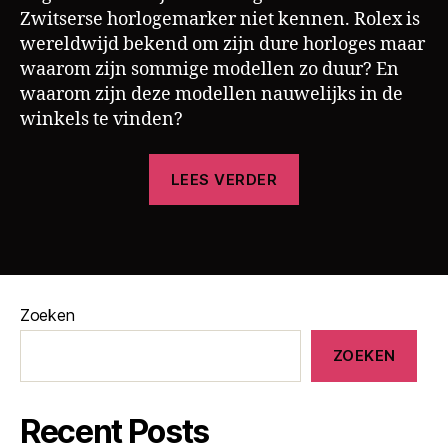
Zwitserse horlogemarker niet kennen. Rolex is
wereldwijd bekend om zijn dure horloges maar
waarom zijn sommige modellen zo duur? En
waarom zijn deze modellen nauwelijks in de
h
winkels te vinden?
o
rl
“Hoe
LEES VERDER
o
Rolex
g
door
e
Tags
hun
,
r
productieproces
o
de
l
Zoeken
prijzen
e
opdrijft”
ZOEKEN
x
Recent Posts