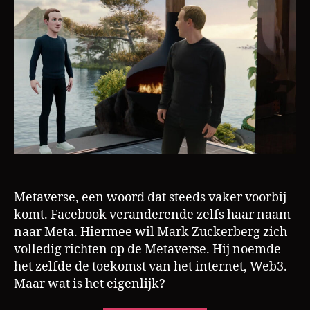
a
m
Metaverse, een woord dat steeds vaker voorbij
c
r
komt. Facebook veranderende zelfs haar naam
y
naar Meta. Hiermee wil Mark Zuckerberg zich
p
volledig richten op de Metaverse. Hij noemde
t
het zelfde de toekomst van het internet, Web3.
o
,
Maar wat is het eigenlijk?
m
e