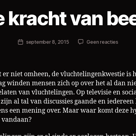
D
o
 kracht van be
o
r
C
h
Berichtauteur
op
september 8, 2015
Geen reacties
Berichtdatum
ri
De
s
kracht
L
van
a
beeld
t er niet omheen, de vluchtelingenkwestie is h
m
ag winden mensen zich op over het al dan nie
elaten van vluchtelingen. Op televisie en soci
zijn al tal van discussies gaande en iedereen 
ens een mening over. Maar waar komt deze h
s vandaan?