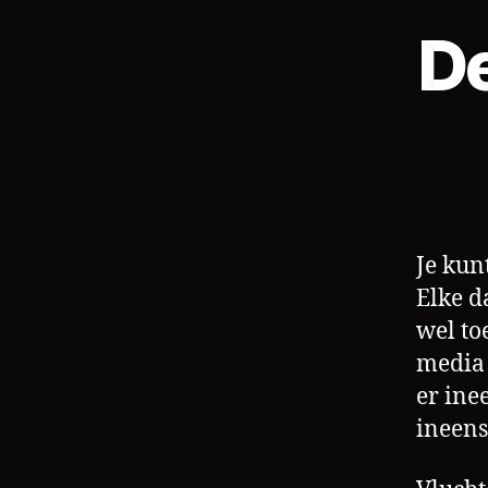
De
Je kun
Elke d
wel to
media 
er ine
ineen