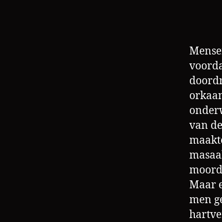
Mensen
voorda
doordr
orkaa
onderw
van de
maakte
masaa
moorde
Maar 
b
men ge
e
hartve
el