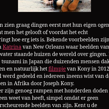
 zien graag dingen eerst met hun eigen oge
t men het gelooft of voordat het echt
ingt
hoe erg iets is. Bekende voorbeelden zij
n
Katrina
van New Orleans waar beelden va
ater staande huizen de wereld over gingen. 
 tsunami in Japan die duizenden mensen da
n en natuurlijk het
filmpje
van Kony in 2012
l
werd gedeeld en iedereen ineens wist van d
n in Afrika door Joseph Kony.
er zijn genoeg rampen met honderden doden
en weet van heeft, simpel omdat er geen
rscheurende beelden van zijn. Kent u de