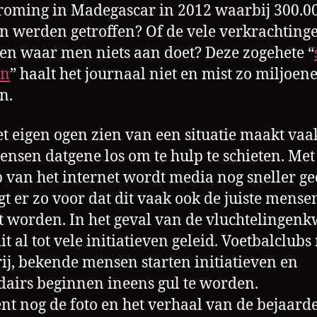
roming in Madegascar in 2012 waarbij 300.0
 werden getroffen? Of de vele verkrachting
n waar men niets aan doet? Deze zogehete “
en
” haalt het journaal niet en mist zo miljoen
n.
t eigen ogen zien van een situatie maakt vaak
ensen datgene los om te hulp te schieten. Met
 van het internet wordt media nog sneller g
gt er zo voor dat dit vaak ook de juiste mense
t worden. In het geval van de vluchtelingenk
dit al tot vele initiatieven geleid. Voetbalclub
rij, bekende mensen starten initiatieven en
dairs beginnen ineens gul te worden.
nt nog de foto en het verhaal van de bejaard