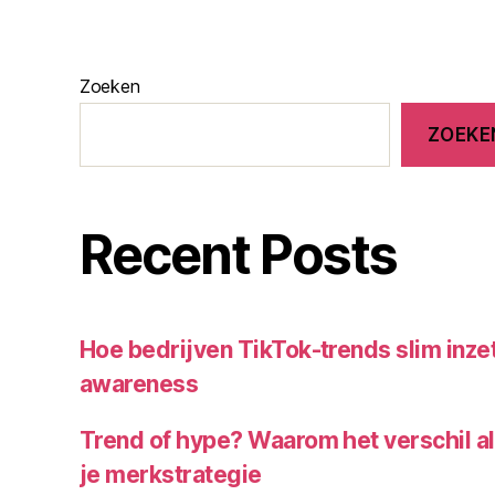
n
g
,
Zoeken
m
a
ZOEKE
r
k
e
ti
Recent Posts
n
g
bl
o
Hoe bedrijven TikTok-trends slim inz
g
awareness
,
st
Trend of hype? Waarom het verschil al
ill
e
je merkstrategie