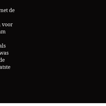
 met de
n voor
nam
als
 was
de
atste