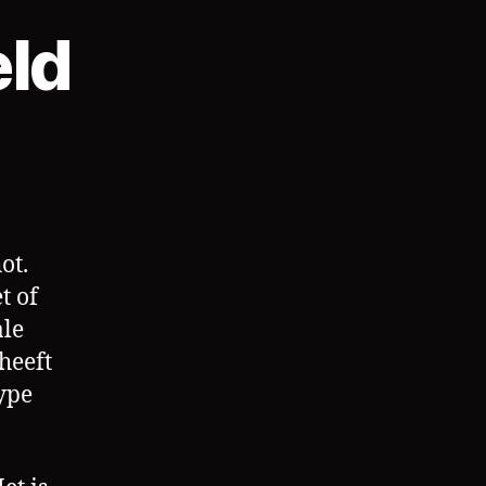
eld
ot.
t of
ale
heeft
ype