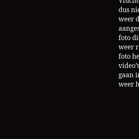
Vlucht
dus ni
weer d
aanges
foto d
weer r
foto h
video’
gaan i
weer h