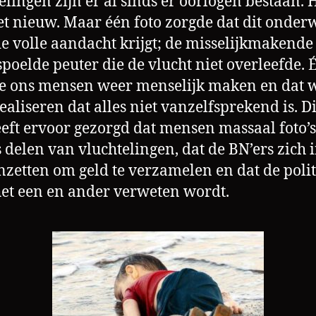
elingen zijn er al sinds er oorlogen bestaan. H
et nieuw. Maar één foto zorgde dat dit onder
e volle aandacht krijgt; de misselijkmakende
poelde peuter die de vlucht niet overleefde. 
ie ons mensen weer menselijk maken en dat w
ealiseren dat alles niet vanzelfsprekend is. D
eeft ervoor gezorgd dat mensen massaal foto’s
s delen van vluchtelingen, dat de BN’ers zich 
nzetten om geld te verzamelen en dat de polit
et een en ander verweten wordt.