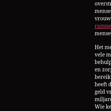
overst
d
mensen
,
bl
vrouwe
o
ramp
g
mense
,
f
o
Het me
t
vele m
o
behulp
,
en zor
g
ri
bereik
e
heeft 
k
geld v
e
miljar
nl
a
Wie ke