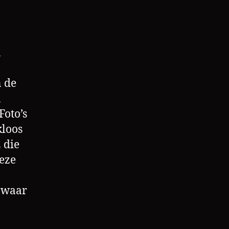
n
n de
n
Foto’s
kloos
 die
eze
 waar