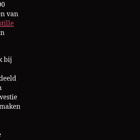
00
en van
stille
en
 bij
edeeld
n
westie
s maken
e