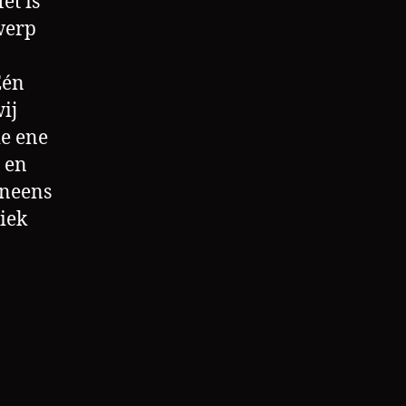
et is
werp
Één
ij
ie ene
 en
ineens
iek