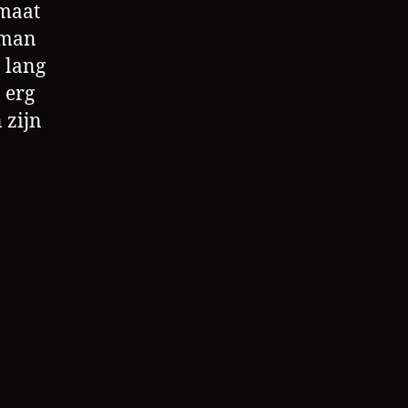
omaat
nman
 lang
 erg
 zijn