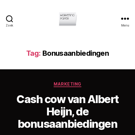
Zoek
Menu
Marketingpaper
Tag:
Bonusaanbiedingen
Categorieën
MARKETING
Cash cow van Albert
D
Heijn, de
o
o
bonusaanbiedingen
r
C