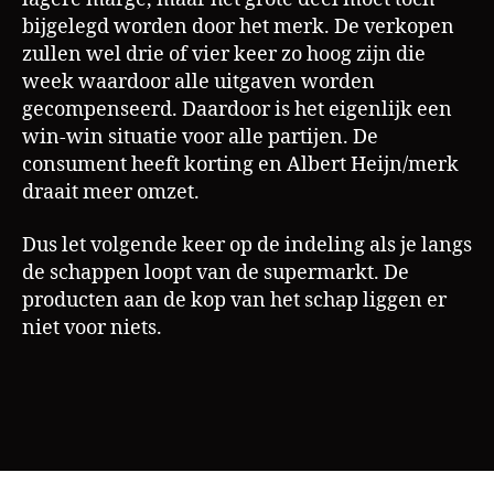
bijgelegd worden door het merk. De verkopen
Al
zullen wel drie of vier keer zo hoog zijn die
b
week waardoor alle uitgaven worden
e
gecompenseerd. Daardoor is het eigenlijk een
rt
win-win situatie voor alle partijen. De
H
ei
consument heeft korting en Albert Heijn/merk
jn
draait meer omzet.
,
B
Dus let volgende keer op de indeling als je langs
o
de schappen loopt van de supermarkt. De
n
producten aan de kop van het schap liggen er
u
niet voor niets.
s
a
a
n
bi
Tags
e
di