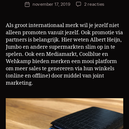
h
Berichtauteur
op
november 17, 2019
2 reacties
Berichtdatum
ri
Cash
s
cow
L
van
Als groot internationaal merk wil je jezelf niet
a
Albert
alleen promoten vanuit jezelf. Ook promotie via
m
Heijn,
partners is belangrijk. Hier weten Albert Heijn,
de
Jumbo en andere supermarkten slim op in te
bonusaanbi
spelen. Ook een Mediamarkt, Coolblue en
Wehkamp bieden merken een mooi platform
om meer sales te genereren via hun winkels
(online en offline) door middel van joint
marketing.