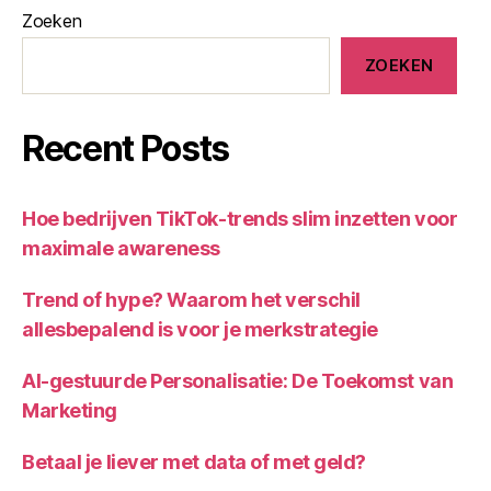
n
Zoeken
g
e
ZOEKEN
n
,
c
o
Recent Posts
-
m
a
Hoe bedrijven TikTok-trends slim inzetten voor
rk
e
maximale awareness
ti
n
Trend of hype? Waarom het verschil
g
allesbepalend is voor je merkstrategie
AI-gestuurde Personalisatie: De Toekomst van
Marketing
Betaal je liever met data of met geld?