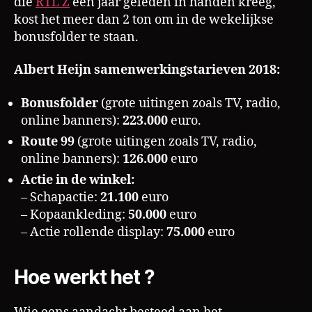
die
RTL Z
een jaar geleden in handen kreeg,
kost het meer dan 2 ton om in de wekelijkse
bonusfolder te staan.
Albert Heijn samenwerkingstarieven 2018:
Bonusfolder
(grote uitingen zoals TV, radio,
online banners):
223.000
euro.
Route 99
(grote uitingen zoals TV, radio,
online banners):
126.000
euro
Actie in de winkel:
– Schapactie:
21.100
euro
– Kopaankleding:
50.000
euro
– Actie rollende display:
75.000
euro
Hoe werkt het ?