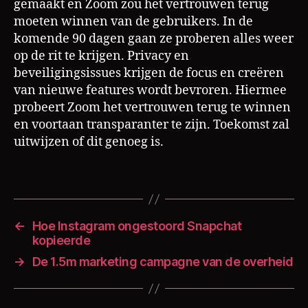
gemaakt en Zoom zou het vertrouwen terug
moeten winnen van de gebruikers. In de
komende 90 dagen gaan ze proberen alles weer
op de rit te krijgen. Privacy en
C
beveiligingsissues krijgen de focus en creëren
O
V
van nieuwe features wordt bevroren. Hiermee
ID
probeert Zoom het vertrouwen terug te winnen
1
en voortaan transparanter te zijn. Toekomst zal
9
,
uitwijzen of dit genoeg is.
P
ri
Tags
v
a
c
y
,
←
Hoe Instagram ongestoord Snapchat
Z
kopieerde
o
→
De 1.5m marketing campagne van de overheid
o
m