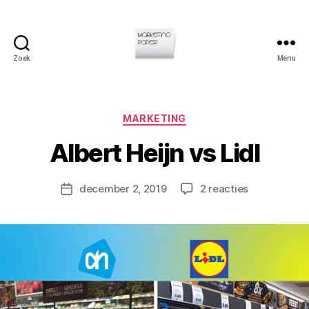
Zoek
Menu
Marketingpaper
D
Categorieën
MARKETING
o
o
Albert Heijn vs Lidl
r
C
h
Berichtauteur
op
december 2, 2019
2 reacties
Berichtdatum
ri
Albert
s
Heijn
L
vs
a
Lidl
m