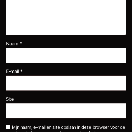
Naam
*
E-mail
*
Site
Mijn naam, e-mail en site opslaan in deze browser voor de